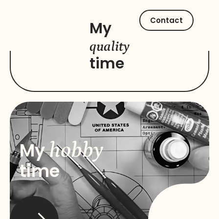
Contact
My
quality
time
hobby
My
time