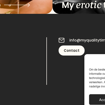
erotic
e
My
info@myqualityti
Contact
Om de beste 
informatie o
technologieë
verwerken. A
nadelige in
Acc