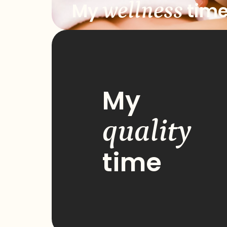
wellness
My
tim
My
quality
time