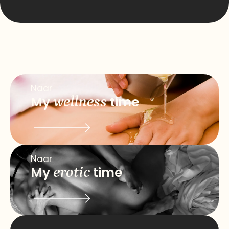
Naar
My
wellness
time
Naar
My
erotic
time