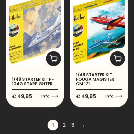
1/48 STARTER KIT
1/48 STARTER KIT F-
FOUGA MAGISTER
104G STARFIGHTER
CM 171
€
49,95
€
49,95
Info
Info
1
2
3
→