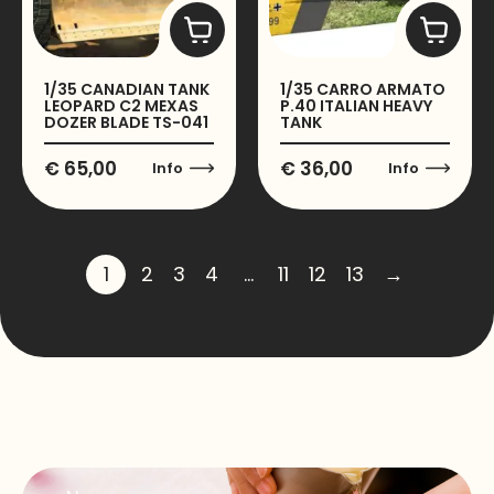
1/35 CANADIAN TANK
1/35 CARRO ARMATO
LEOPARD C2 MEXAS
P.40 ITALIAN HEAVY
DOZER BLADE TS-041
TANK
€
65,00
€
36,00
Info
Info
1
2
3
4
…
11
12
13
→