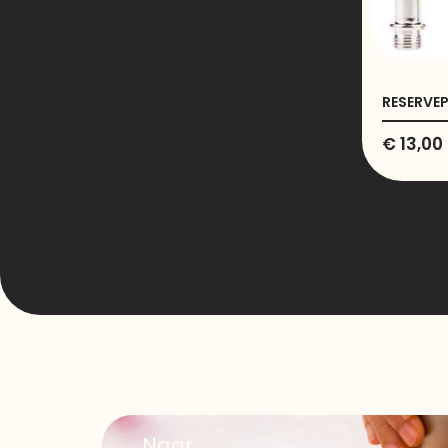
RESERVEP
€
13,00
Naar