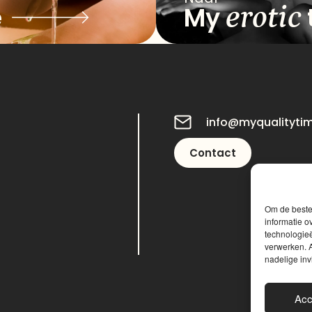
erotic
e
My
info@myqualityti
Contact
Om de beste 
informatie o
technologieë
verwerken. A
nadelige in
Acc