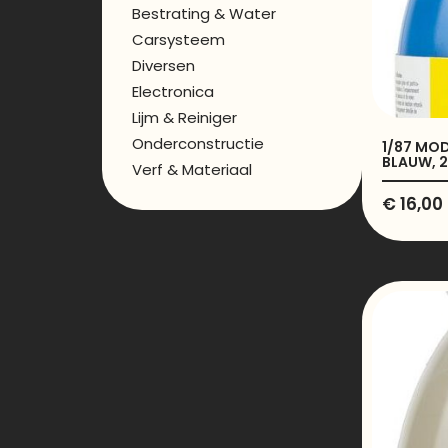
Bestrating & Water
Carsysteem
Diversen
Electronica
Lijm & Reiniger
Onderconstructie
1/87 MOD
BLAUW, 2
Verf & Materiaal
€
16,00