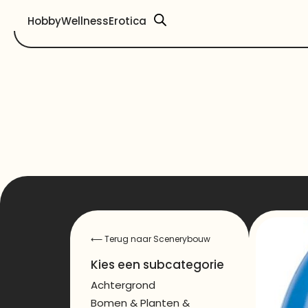
Hobby
Wellness
Erotica
⟵
Terug naar Scenerybouw
Kies een subcategorie
Achtergrond
Bomen & Planten &