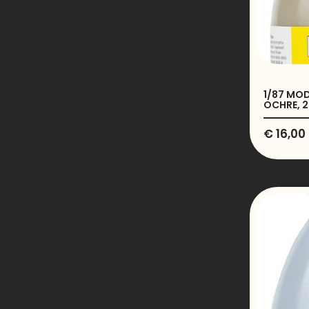
1/87 MOD
OCHRE, 2
€
16,00