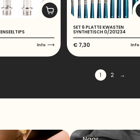
SET 6 PLATTE KWASTEN
ENSEELTIPS
SYNTHETISCH 0/201234
€
7,30
Info
Info
1
2
→
Naar