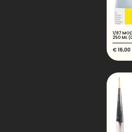
1/87 MOD
250 ML (
€
16,00