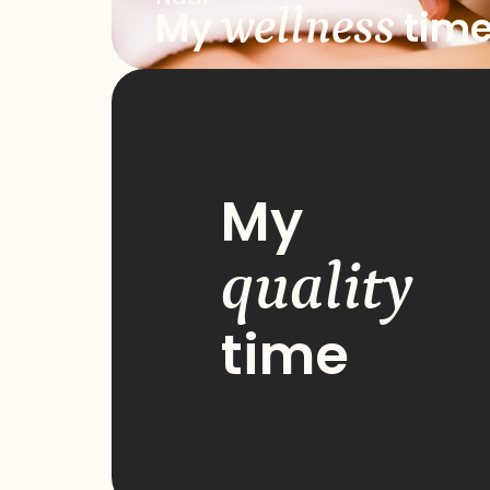
wellness
My
tim
My
quality
time