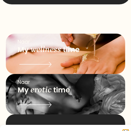
Naar
My
wellness
time
Naar
My
erotic
time
info@myqualitytime.