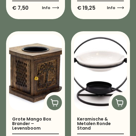
€
7,50
€
19,25
Info
Info
Grote Mango Box
Keramische &
Brander –
Metalen Ronde
Levensboom
Stand