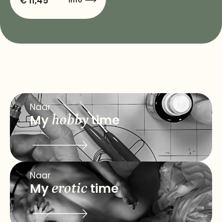
€
11,45
Info
Naar
My
hobby
time
Naar
My
erotic
time