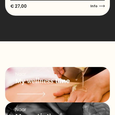
€
27,00
Info
Naar
My
wellness
time
Naar