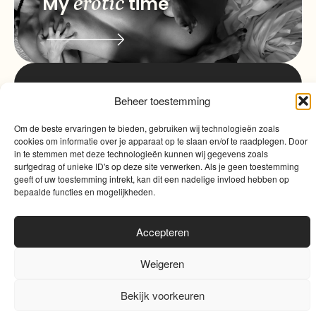
My
erotic
time
info@myqualitytime.
Beheer toestemming
quality
My
Om de beste ervaringen te bieden, gebruiken wij technologieën zoals
Contact
time
cookies om informatie over je apparaat op te slaan en/of te raadplegen. Door
in te stemmen met deze technologieën kunnen wij gegevens zoals
surfgedrag of unieke ID's op deze site verwerken. Als je geen toestemming
geeft of uw toestemming intrekt, kan dit een nadelige invloed hebben op
bepaalde functies en mogelijkheden.
Accepteren
Algemene voorwaarden
|
Cookies
|
Website door
Sinergio
Weigeren
0
Bekijk voorkeuren