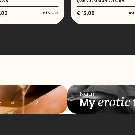
SWS
1/35 COMMANDO CAR
,00
€
12,00
Info
In
Naar
erotic
e
My