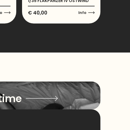
1/35 FLAKPANZER IV OSTWIND
€
40,00
fo
Info
time