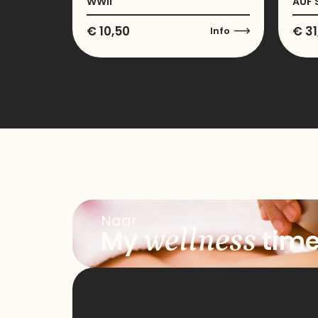
WWII
AUF 
€
10,50
€
31
Info
Naar
wellness
My
tim