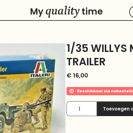
quality
My
time
1/35 WILLYS 
TRAILER
€
16,00
Beschikbaar via nabestell
Toevoegen 