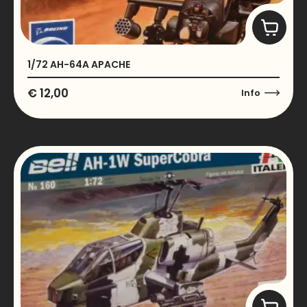
1/72 AH-64A APACHE
€
12,00
Info