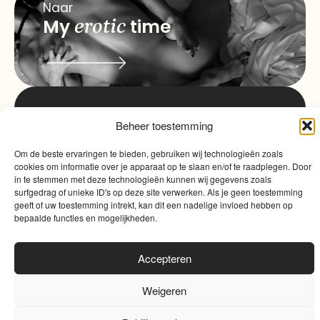
Naar
My
erotic
time
info@myqualitytime.
Beheer toestemming
quality
My
Om de beste ervaringen te bieden, gebruiken wij technologieën zoals
Contact
time
cookies om informatie over je apparaat op te slaan en/of te raadplegen. Door
in te stemmen met deze technologieën kunnen wij gegevens zoals
surfgedrag of unieke ID's op deze site verwerken. Als je geen toestemming
geeft of uw toestemming intrekt, kan dit een nadelige invloed hebben op
bepaalde functies en mogelijkheden.
Accepteren
Algemene voorwaarden
|
Cookies
|
Website door
Sinergio
Weigeren
0