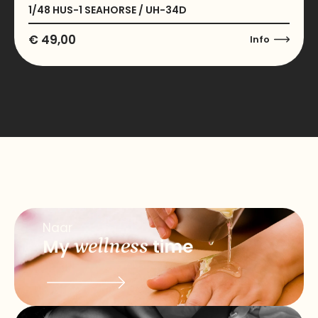
1/48 HUS-1 SEAHORSE / UH-34D
€
49,00
Info
Naar
My
wellness
time