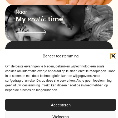
Naar
My
erotic
time
info@myqualitytime.
Beheer toestemming
quality
My
Contact
Om de beste ervaringen te bieden, gebruiken wij technologieën zoals
time
cookies om informatie over je apparaat op te slaan en/of te raadplegen. Door
in te stemmen met deze technologieën kunnen wij gegevens zoals
surfgedrag of unieke ID's op deze site verwerken. Als je geen toestemming
geeft of uw toestemming intrekt, kan dit een nadelige invloed hebben op
bepaalde functies en mogelijkheden.
Accepteren
Algemene voorwaarden
|
Cookies
|
Website door
Sinergio
Weigeren