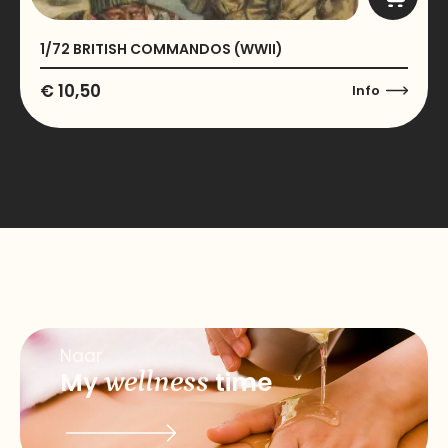
1/72 BRITISH COMMANDOS (WWII)
€
10,50
Info
Naar
My
wellness
time