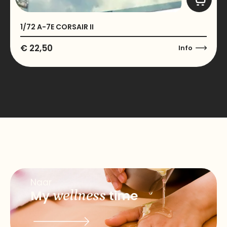
1/72 A-7E CORSAIR II
€
22,50
Info
Naar
My
wellness
time