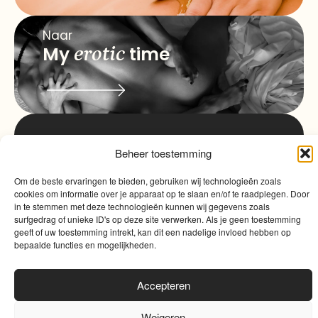
Naar
My
erotic
time
info@myqualitytime.
Beheer toestemming
quality
My
Contact
Om de beste ervaringen te bieden, gebruiken wij technologieën zoals
time
cookies om informatie over je apparaat op te slaan en/of te raadplegen. Door
in te stemmen met deze technologieën kunnen wij gegevens zoals
surfgedrag of unieke ID's op deze site verwerken. Als je geen toestemming
geeft of uw toestemming intrekt, kan dit een nadelige invloed hebben op
bepaalde functies en mogelijkheden.
Accepteren
Algemene voorwaarden
|
Cookies
|
Website door
Sinergio
Weigeren