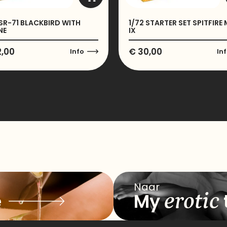
 SR-71 BLACKBIRD WITH
1/72 STARTER SET SPITFIRE 
NE
IX
,00
€
30,00
Info
In
Naar
erotic
e
My