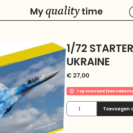
quality
My
time
1/72 STARTER
UKRAINE
€
27,00
1 op voorraad (kan nabest
Toevoegen 