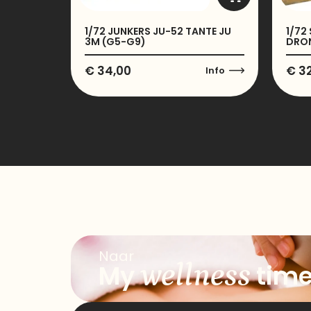
1/72 JUNKERS JU-52 TANTE JU
1/72
3M (G5-G9)
DRO
€
34,00
€
32
Info
Naar
wellness
My
tim