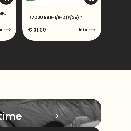
MK.
1/72 JU 86 E-1/E-2 (?/25) *
€
31,00
fo
Info
time