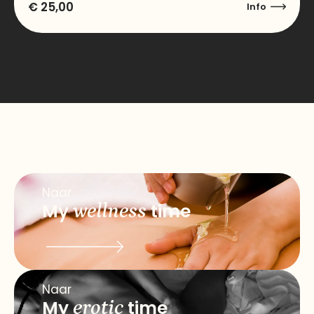
€
25,00
Info
Naar
My
wellness
time
Naar
My
erotic
time