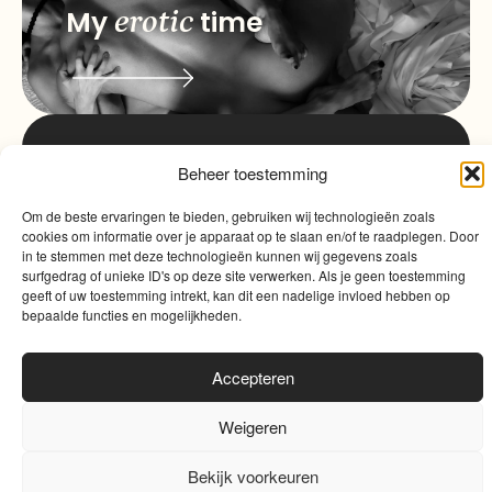
My
erotic
time
info@myqualitytime.
Beheer toestemming
quality
My
Om de beste ervaringen te bieden, gebruiken wij technologieën zoals
Contact
time
cookies om informatie over je apparaat op te slaan en/of te raadplegen. Door
in te stemmen met deze technologieën kunnen wij gegevens zoals
surfgedrag of unieke ID's op deze site verwerken. Als je geen toestemming
geeft of uw toestemming intrekt, kan dit een nadelige invloed hebben op
bepaalde functies en mogelijkheden.
Accepteren
Algemene voorwaarden
|
Cookies
|
Website door
Sinergio
Weigeren
0
Bekijk voorkeuren