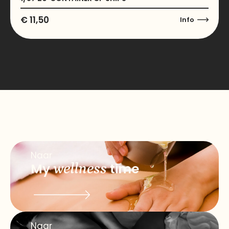
€
11,50
Info
Naar
My
wellness
time
Naar