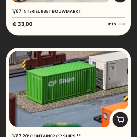
1/87 INTERIEURSET BOUWMARKT
€
33,00
Info
1/87 20′ CONTAINER CP SHIPS **