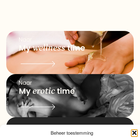
Naar
My
wellness
time
Naar
My
erotic
time
Beheer toestemming
info@myqualitytime.
quality
My