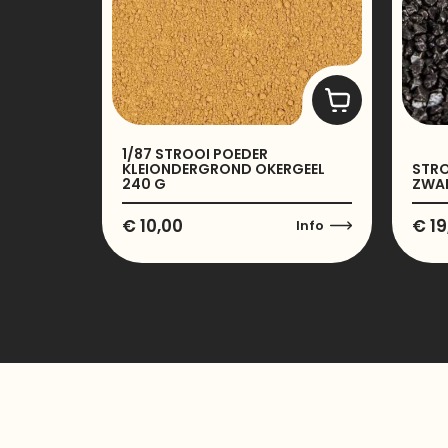
1/87 STROOI POEDER
KLEIONDERGROND OKERGEEL
STRO
240 G
ZWAR
€
10,00
€
19
Info