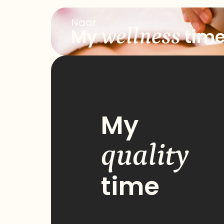
Naar
wellness
My
tim
My
quality
time