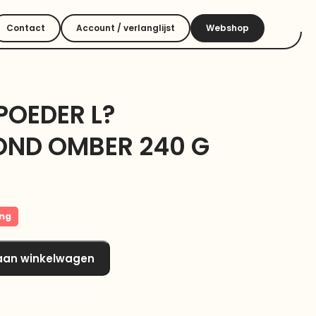
Contact
Account / verlanglijst
Webshop
POEDER L?
ND OMBER 240 G
ing
aan winkelwagen