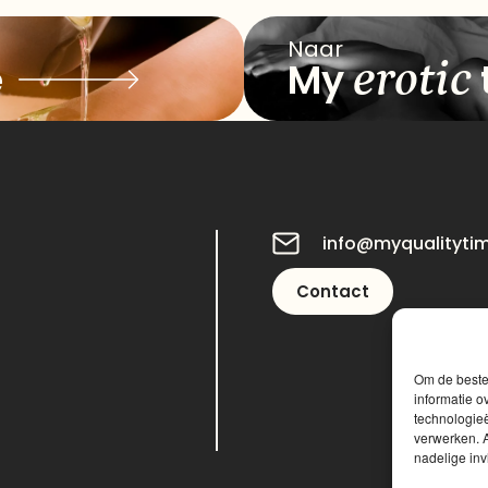
Naar
erotic
e
My
info@myqualityti
Contact
Om de beste 
informatie o
technologieë
verwerken. A
nadelige in