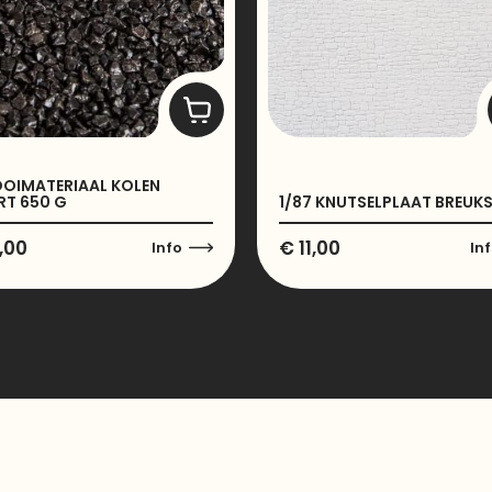
OIMATERIAAL KOLEN
T 650 G
1/87 KNUTSELPLAAT BREUK
,00
€
11,00
Info
In