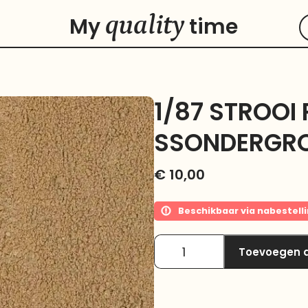
quality
My
time
1/87 STROOI 
SSONDERGRO
€
10,00
Beschikbaar via nabestell
Toevoegen 