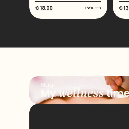
€
18,00
€
13
Info
Naar
wellness
My
tim