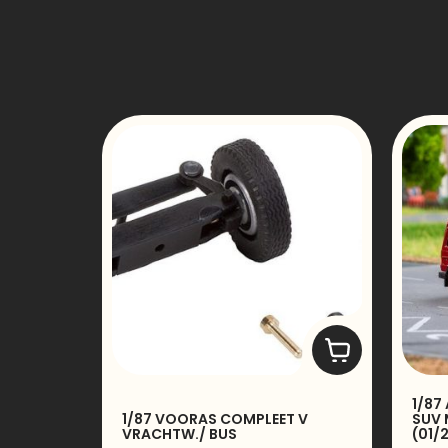
1/87
1/87 VOORAS COMPLEET V
SUV 
VRACHTW./ BUS
(01/