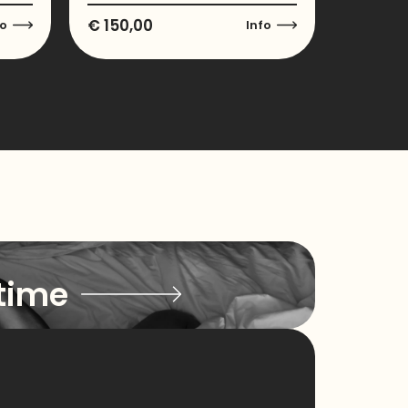
€
150,00
fo
Info
time