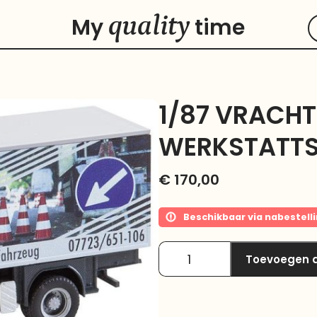
quality
My
time
1/87 VRACH
WERKSTATT
€
170,00
Beschikbaar via nabestell
Toevoegen 