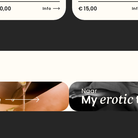
0,00
€
15,00
Info
In
Naar
erotic
e
My