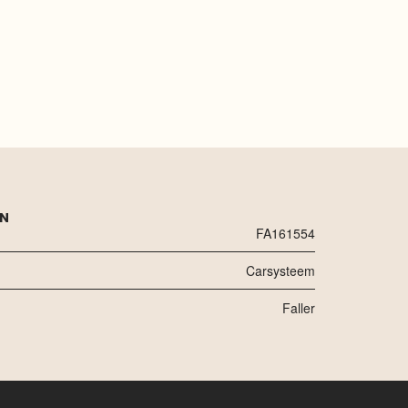
EN
FA161554
Carsysteem
Faller