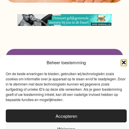
Beheer toestemming
info@myqualitytime.
quality
My
Om de beste ervaringen te bieden, gebruiken wij technologieën zoals
Contact
time
cookies om informatie over je apparaat op te slaan en/of te raadplegen. Door
in te stemmen met deze technologieën kunnen wij gegevens zoals
surfgedrag of unieke ID's op deze site verwerken. Als je geen toestemming
geeft of uw toestemming intrekt, kan dit een nadelige invloed hebben op
bepaalde functies en mogelijkheden.
Accepteren
Algemene voorwaarden
|
Cookies
|
Website door
Sinergio
Weigeren