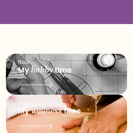
Naar
My
hobby
time
Naar
My
wellness
time