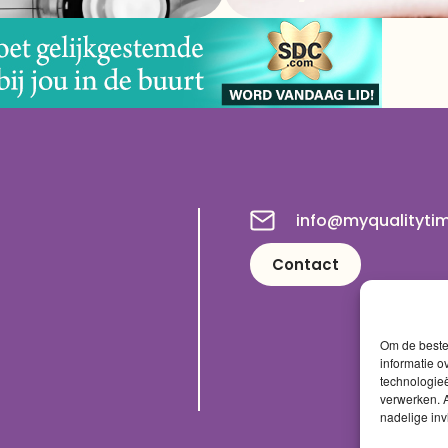
info@myqualityti
Contact
Om de beste 
informatie o
technologieë
verwerken. A
nadelige in