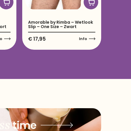
Amorable by Rimba – Wetlook
ort
Slip – One Size – Zwart
€
17,95
fo
Info
ss
time