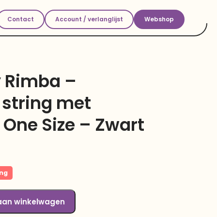
Contact
Account / verlanglijst
Webshop
 Rimba –
 string met
– One Size – Zwart
ing
aan winkelwagen