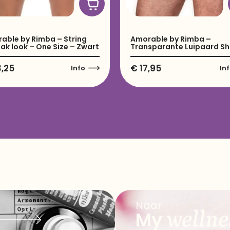
able by Rimba – String
Amorable by Rimba –
lak look – One Size – Zwart
Transparante Luipaard Sh
,25
€
17,95
Info
In
Naar
wellne
My