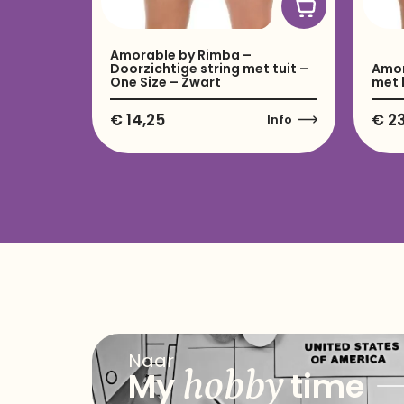
Amorable by Rimba –
Doorzichtige string met tuit –
Amor
One Size – Zwart
met 
€
14,25
€
23
Info
Naar
hobby
My
time