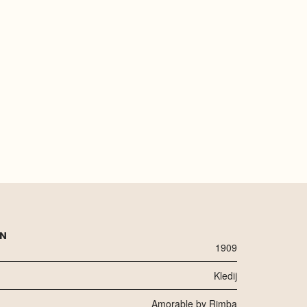
EN
1909
Kledij
Amorable by Rimba