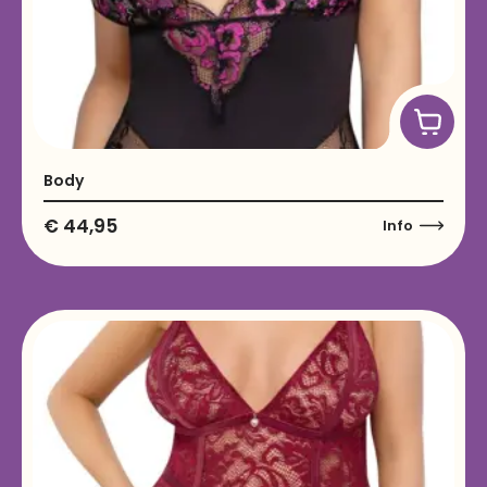
Body
€
44,95
Info