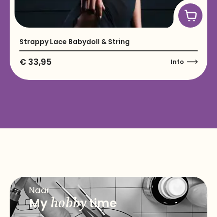
Strappy Lace Babydoll & String
€
33,95
Info
Naar
My
hobby
time