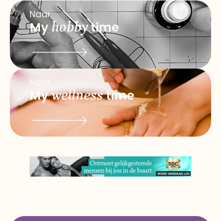
Naar
My
hobby
time
Naar
My
wellness
time