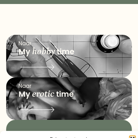
Naar
My
hobby
time
Naar
My
erotic
time
info@myqualitytime.