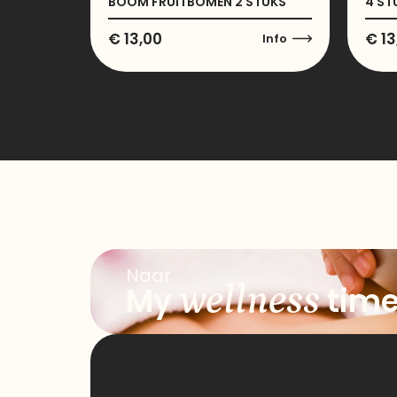
BOOM FRUITBOMEN 2 STUKS
4 ST
€
13,00
€
13
Info
Naar
wellness
My
tim