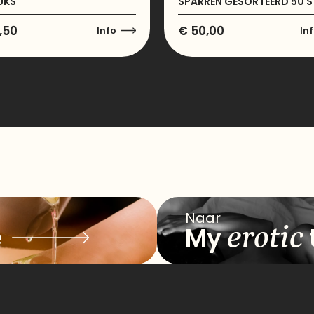
UKS
SPARREN GESORTEERD 50 
,50
€
50,00
Info
In
Naar
erotic
e
My