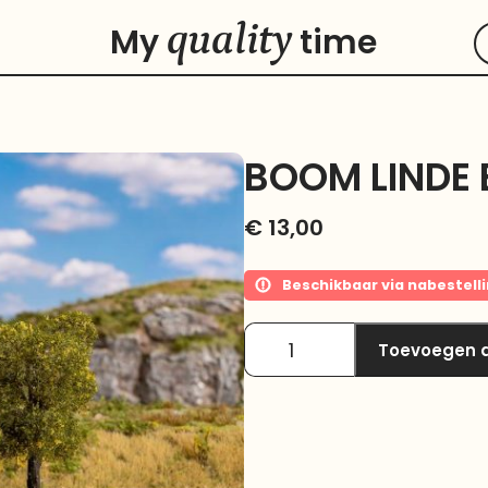
quality
My
time
BOOM LINDE 
€
13,00
Beschikbaar via nabestell
Toevoegen 