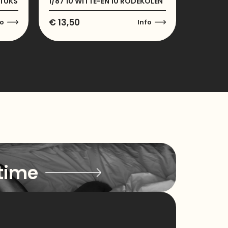
STUKS
1/87 10 WITTE-EN 10 RODEKOLEN
€
13,50
fo
Info
time