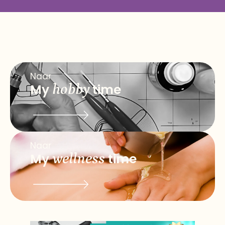
Naar
My
hobby
time
Naar
My
wellness
time