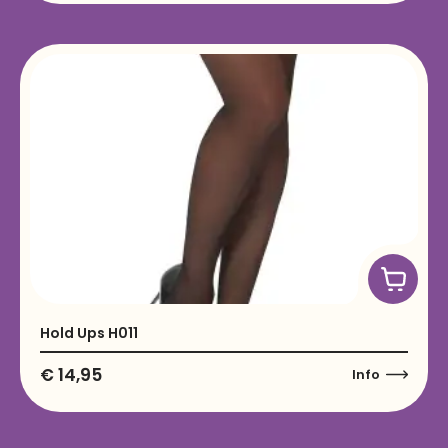
Hold Ups H011
€
14,95
Info