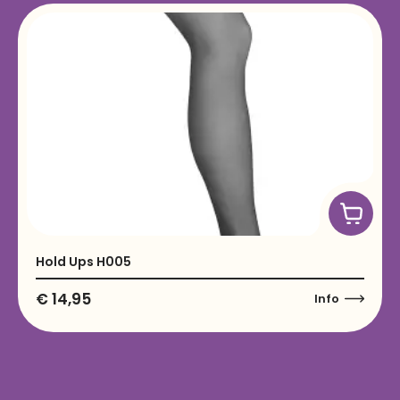
Hold Ups H005
€
14,95
Info