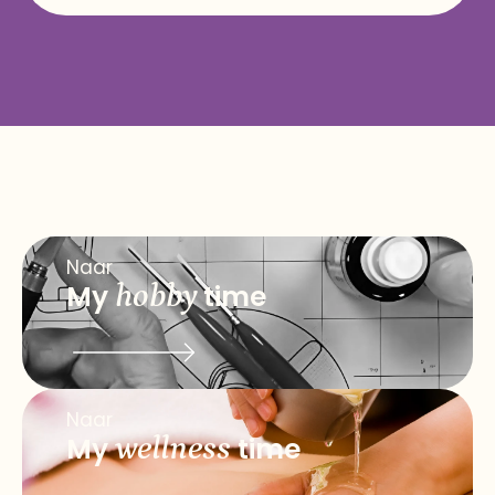
Naar
My
hobby
time
Naar
My
wellness
time