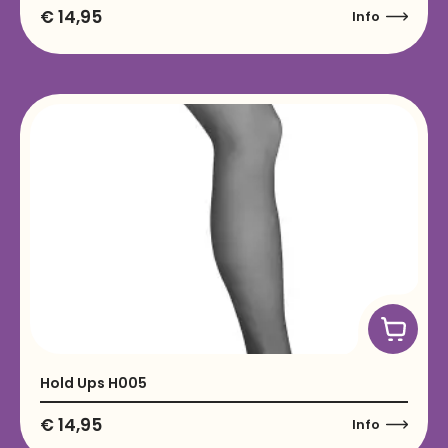
€
14,95
Info
Hold Ups H005
€
14,95
Info