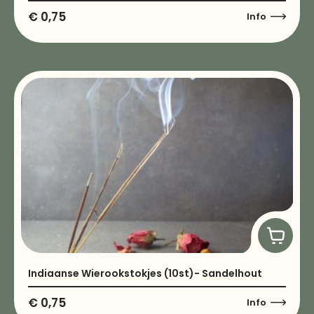
€
0,75
Info
Indiaanse Wierookstokjes (10st)- Sandelhout
€
0,75
Info