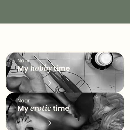
Naar
My
hobby
time
Naar
My
erotic
time