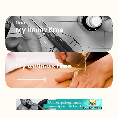
Naar
My
hobby
time
Naar
My
wellness
time