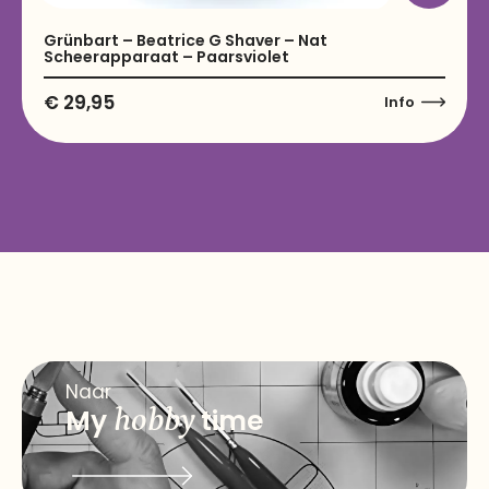
Grünbart – Beatrice G Shaver – Nat
Scheerapparaat – Paarsviolet
€
29,95
Info
Naar
My
hobby
time