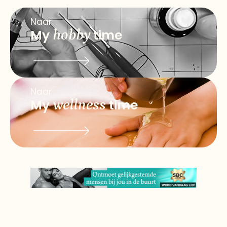
Naar
My
hobby
time
Naar
My
wellness
time