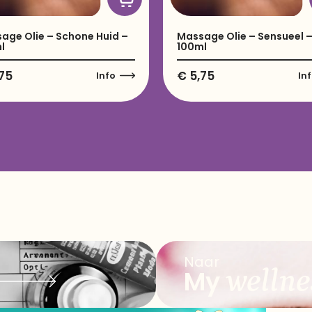
age Olie – Schone Huid –
Massage Olie – Sensueel 
l
100ml
75
€
5,75
Info
In
Naar
wellne
My