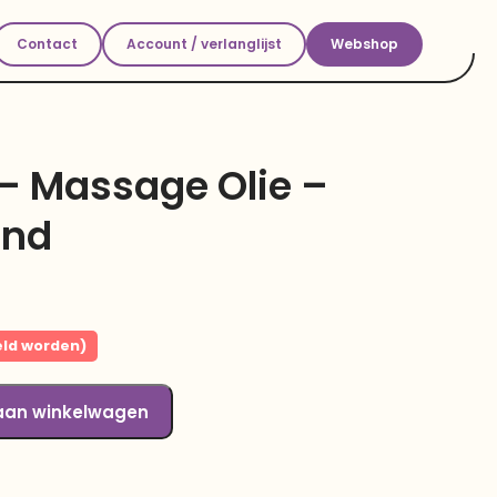
Contact
Account / verlanglijst
Webshop
– Massage Olie –
end
eld worden)
aan winkelwagen