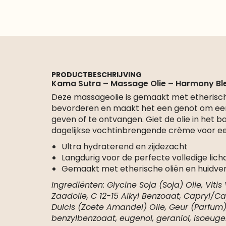
PRODUCTBESCHRIJVING
Kama Sutra – Massage Olie – Harmony Bl
Deze massageolie is gemaakt met etherisch
bevorderen en maakt het een genot om een
geven of te ontvangen. Giet de olie in het b
dagelijkse vochtinbrengende crème voor ee
Ultra hydraterend en zijdezacht
Langdurig voor de perfecte volledige l
Gemaakt met etherische oliën en huidve
Ingrediënten: Glycine Soja (Soja) Olie, Vitis
Zaadolie, C 12-15 Alkyl Benzoaat, Capryl/C
Dulcis (Zoete Amandel) Olie, Geur (Parfum),
benzylbenzoaat, eugenol, geraniol, isoeugen