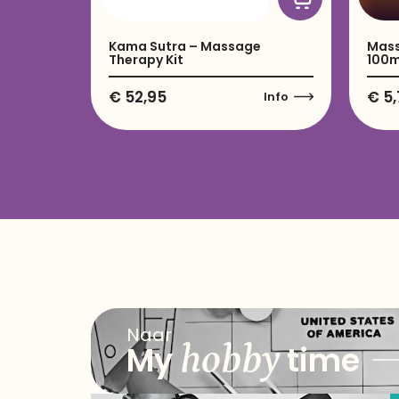
Kama Sutra – Massage
Mass
Therapy Kit
100m
€
52,95
€
5,
Info
Naar
hobby
My
time