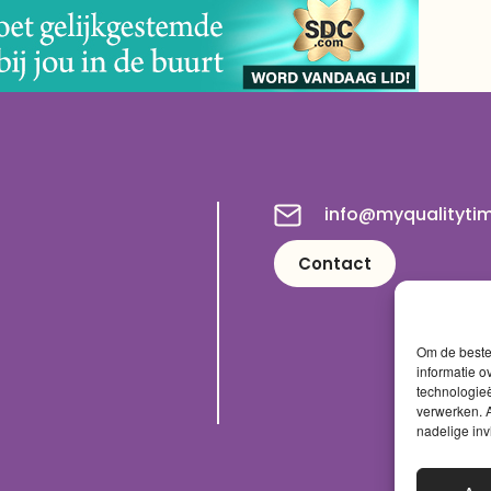
info@myqualityti
Contact
Om de beste 
informatie o
technologieë
verwerken. A
nadelige in