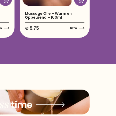
–
Massage Olie – Warm en
Opbeurend – 100ml
€
5,75
fo
Info
ss
time