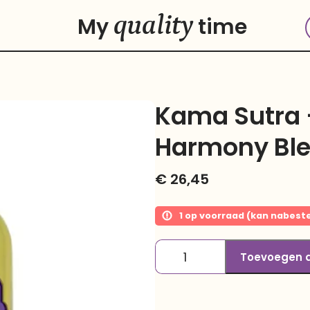
quality
My
time
Kama Sutra 
Harmony Bl
€
26,45
1 op voorraad (kan nabest
Toevoegen 