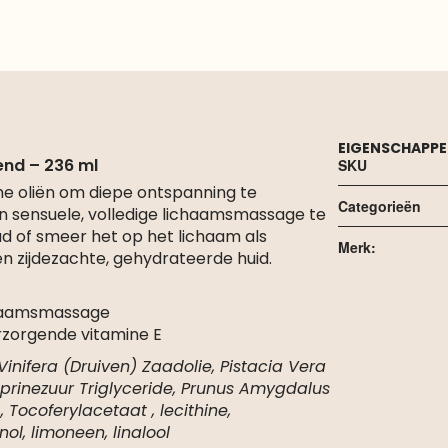
EIGENSCHAPP
end – 236 ml
SKU
e oliën om diepe ontspanning te
Categorieën
 sensuele, volledige lichaamsmassage te
ad of smeer het op het lichaam als
Merk:
n zijdezachte, gehydrateerde huid.
ichaamsmassage
rzorgende vitamine E
 Vinifera (Druiven) Zaadolie, Pistacia Vera
aprinezuur Triglyceride, Prunus Amygdalus
 Tocoferylacetaat , lecithine,
ol, limoneen, linalool