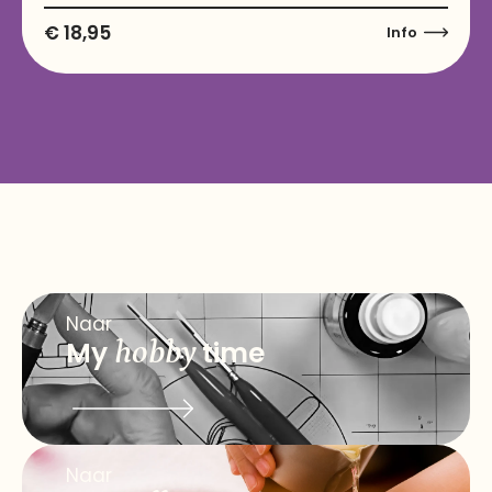
€
18,95
Info
Naar
My
hobby
time
Naar