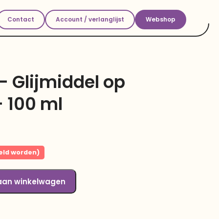
Contact
Account / verlanglijst
Webshop
– Glijmiddel op
 100 ml
eld worden)
aan winkelwagen