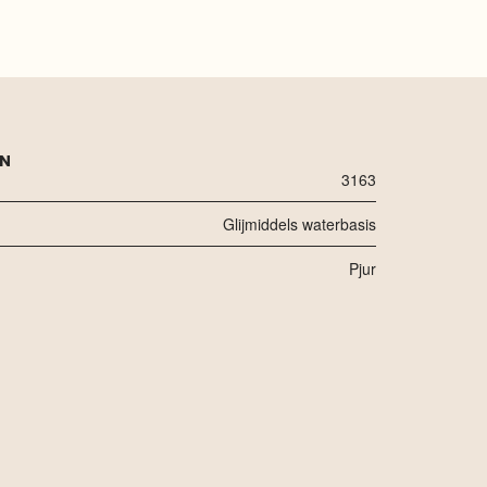
EN
3163
Glijmiddels waterbasis
Pjur