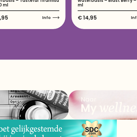
rbasis – Tasteful Tiramisu
waterbasis – Blast Berry 
0 ml
ml
,95
€
14,95
Info
In
Naar
wellne
My