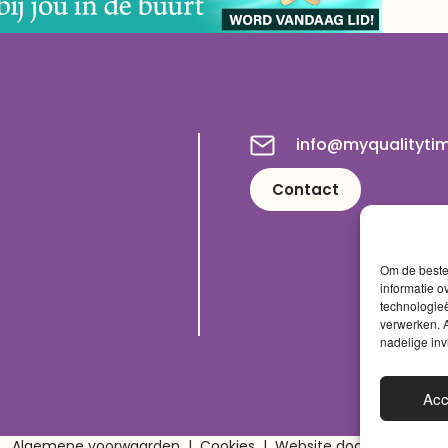
info@myqualityti
Contact
Om de beste 
informatie o
technologieë
verwerken. A
nadelige in
Acc
Algemene voorwaarden
|
Cookies
|
Website door
Sinergio