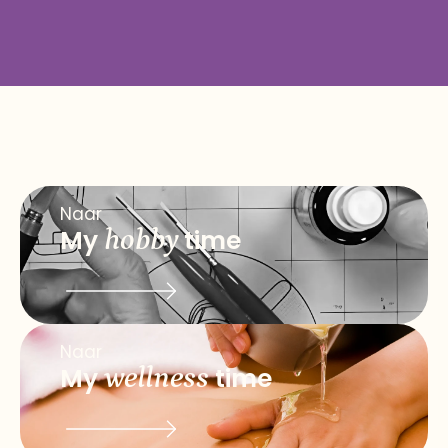
Naar
My
hobby
time
Naar
My
wellness
time