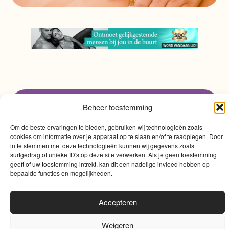
Beheer toestemming
info@myqualitytime.
quality
My
Om de beste ervaringen te bieden, gebruiken wij technologieën zoals
cookies om informatie over je apparaat op te slaan en/of te raadplegen. Door
Contact
time
in te stemmen met deze technologieën kunnen wij gegevens zoals
surfgedrag of unieke ID's op deze site verwerken. Als je geen toestemming
geeft of uw toestemming intrekt, kan dit een nadelige invloed hebben op
bepaalde functies en mogelijkheden.
Accepteren
Algemene voorwaarden
|
Cookies
|
Website door
Weigeren
Sinergio