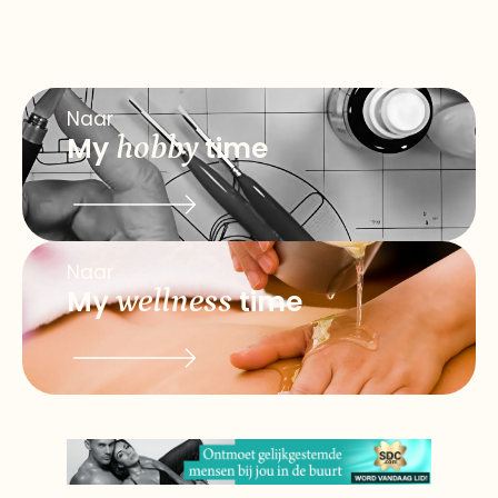
Naar
My
hobby
time
Naar
My
wellness
time