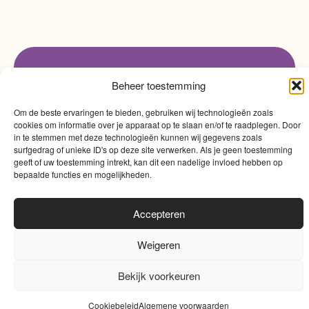
info@myqualitytime.
Beheer toestemming
quality
My
Contact
Om de beste ervaringen te bieden, gebruiken wij technologieën zoals
time
cookies om informatie over je apparaat op te slaan en/of te raadplegen. Door
in te stemmen met deze technologieën kunnen wij gegevens zoals
surfgedrag of unieke ID's op deze site verwerken. Als je geen toestemming
geeft of uw toestemming intrekt, kan dit een nadelige invloed hebben op
bepaalde functies en mogelijkheden.
Accepteren
Algemene voorwaarden
|
Cookies
|
Website door
Sinergio
Weigeren
0
Bekijk voorkeuren
Cookiebeleid
Algemene voorwaarden