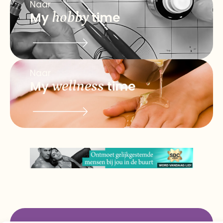
Naar
My
hobby
time
Naar
My
wellness
time