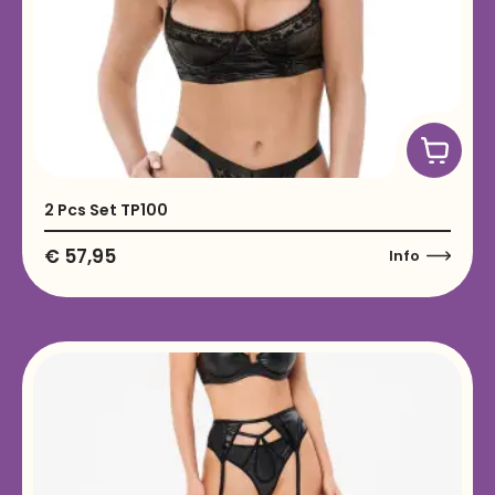
2 Pcs Set TP100
€
57,95
Info