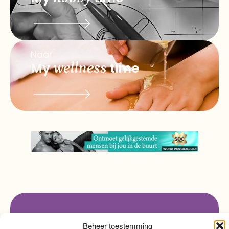
Naar
My
wellness
time
info@myqualitytime.
quality
My
Beheer toestemming