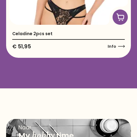
Celadine 2pcs set
€
51,95
Info
Naar
My
hobby
time