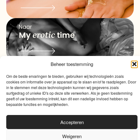
Naar
My
erotic
time
Beheer toestemming
Om de beste ervaringen te bieden, gebruiken wij technologieën zoals
info@myqualitytime.
quality
My
cookies om informatie over je apparaat op te slaan en/of te raadplegen. Door
in te stemmen met deze technologieën kunnen wij gegevens zoals
Contact
time
surfgedrag of unieke ID's op deze site verwerken. Als je geen toestemming
geeft of uw toestemming intrekt, kan dit een nadelige invloed hebben op
bepaalde functies en mogelijkheden.
Accepteren
Weigeren
Algemene voorwaarden
|
Cookies
|
Website door