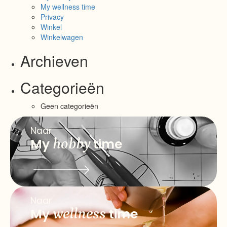
My wellness time
Privacy
Winkel
Winkelwagen
Archieven
Categorieën
Geen categorieën
Naar
My
hobby
time
Naar
My
wellness
time