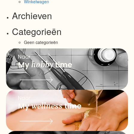
Winkelwagen
Archieven
Categorieën
Geen categorieën
Naar
My
hobby
time
Naar
My
wellness
time