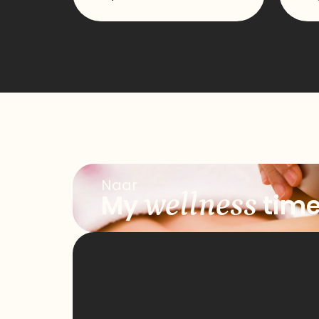
Naar
wellness
My
tim