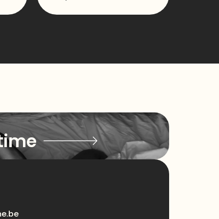
time
me.be