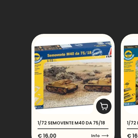
1/72 SEMOVENTE M40 DA 75/18
1/72
€
16,00
€
16
Info