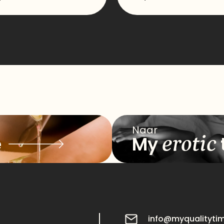
Naar
erotic
e
My
info@myqualityti