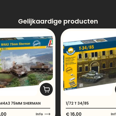
Gelijkaardige producten
 M4A3 75MM SHERMAN
1/72 T 34/85
,00
€
16,00
Info
In