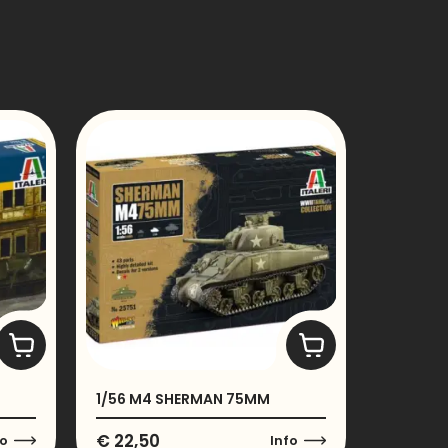
1/56 M4 SHERMAN 75MM
€
22,50
fo
Info