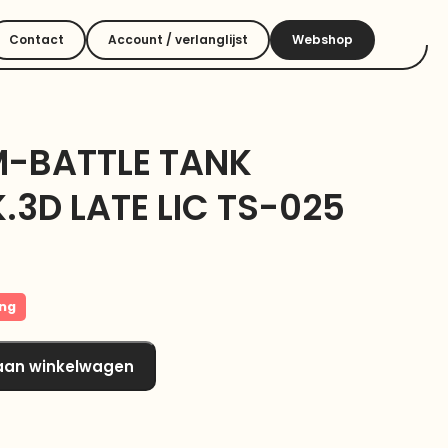
Contact
Account / verlanglijst
Webshop
 M-BATTLE TANK
3D LATE LIC TS-025
ing
aan winkelwagen