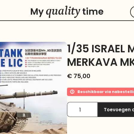
quality
My
time
1/35 ISRAEL
MERKAVA MK.
€
75,00
Beschikbaar via nabestell
Toevoegen 