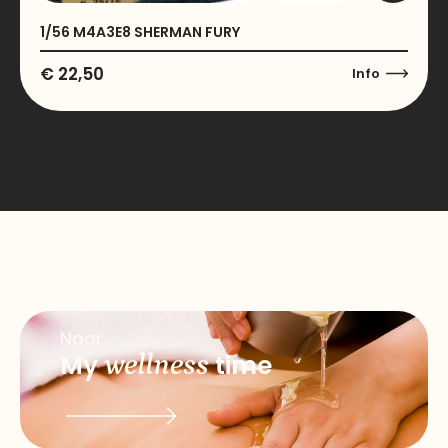
1/56 M4A3E8 SHERMAN FURY
€
22,50
Info
Naar
My
wellness
time