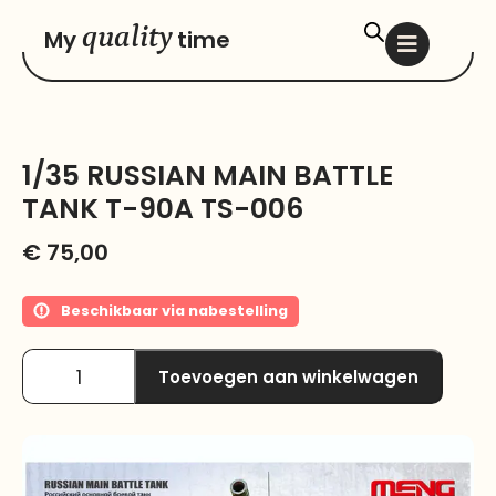
quality
My
time
1/35 RUSSIAN MAIN BATTLE
TANK T-90A TS-006
€
75,00
Beschikbaar via nabestelling
Toevoegen aan winkelwagen