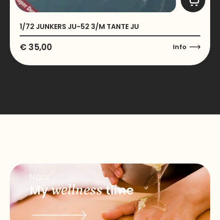
1/72 JUNKERS JU-52 3/M TANTE JU
€
35,00
Info
Naar
My
wellness
time