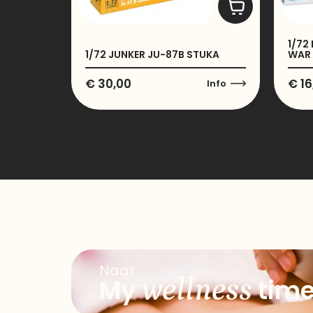
1/72
1/72 JUNKER JU-87B STUKA
WAR
€
30,00
€
16
Info
Naar
wellness
My
tim