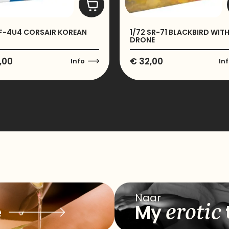
 F-4U4 CORSAIR KOREAN
1/72 SR-71 BLACKBIRD WIT
DRONE
,00
€
32,00
Info
In
Naar
erotic
e
My