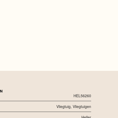
EN
HEL56260
Vliegtuig
,
Vliegtuigen
Heller