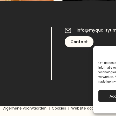
info@myqualityti
Contact
Om de beste 
informatie o
technologieë
verwerken. A
nadelige in
Acc
Algemene voorwaarden
|
Cookies
|
Website door
Sinergio