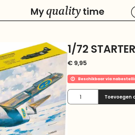
quality
My
time
1/72 STARTE
€
9,95
Beschikbaar via nabestell
Toevoegen 