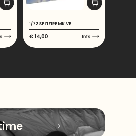
H
1/72 SPITFIRE MK.VB
€
14,00
fo
Info
time