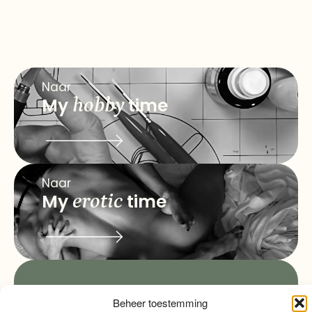
Naar
My
hobby
time
Naar
My
erotic
time
info@myqualitytime.
quality
My
Beheer toestemming