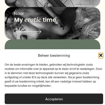
Naar
My
erotic
time
info@myqualitytime.
quality
My
Beheer toestemming
Contact
time
Om de beste ervaringen te bieden, gebruiken wij technologieën zoals
cookies om informatie over je apparaat op te slaan en/of te raadplegen. Door
in te stemmen met deze technologieën kunnen wij gegevens zoals
surfgedrag of unieke ID's op deze site verwerken. Als je geen toestemming
geeft of uw toestemming intrekt, kan dit een nadelige invloed hebben op
bepaalde functies en mogelijkheden.
Algemene voorwaarden
|
Cookies
|
Website door
Accepteren
Sinergio