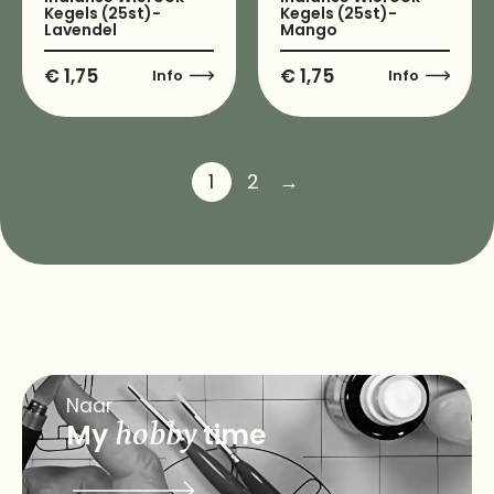
Kegels (25st)-
Kegels (25st)-
Lavendel
Mango
€
1,75
€
1,75
Info
Info
1
2
→
Naar
My
hobby
time