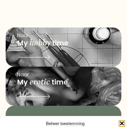
Naar
My
hobby
time
Naar
My
erotic
time
info@myqualitytime.
quality
My
Beheer toestemming